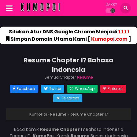
DARK?
Silakan Atur DNS Google Chrome Menjadi
1.1.1.1
Simpan Domain Utama Kami [
Kumopoi.com
]
Resume Chapter 17 Bahasa
Indonesia
Semua Chapter
Resume
Facebook
Twitter
WhatsApp
Pinterest
Telegram
KumoPoi
›
Resume
›
Resume Chapter 17
Baca Komik
Resume Chapter 17
Bahasa Indonesia
Terbaru Di
KumoPoi
. Komik
Resume
Bahasa Indonesia