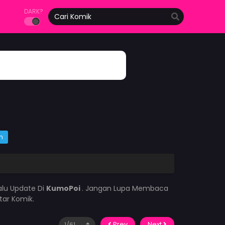
DARK?
m
alu Update Di
KumoPoi
. Jangan Lupa Membaca
tar Komik.
Prev
Next