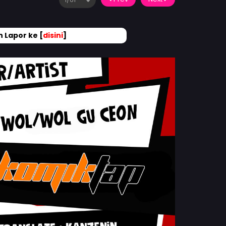
 Lapor ke [
disini
]