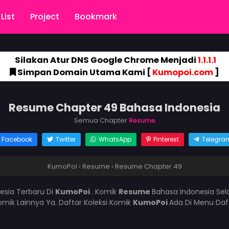
List
Project
Bookmark
Silakan Atur DNS Google Chrome Menjadi
1.1.1.1
Simpan Domain Utama Kami [
Kumopoi.com
]
Resume Chapter 49 Bahasa Indonesia
Semua Chapter
Resume
Facebook
Twitter
WhatsApp
Pinterest
Telegra
KumoPoi
›
Resume
›
Resume Chapter 49
esia Terbaru Di
KumoPoi
. Komik
Resume
Bahasa Indonesia Sel
mik Lainnya Ya. Daftar Koleksi Komik
KumoPoi
Ada Di Menu Daf