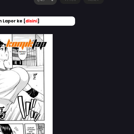
 Lapor ke [
disini
]