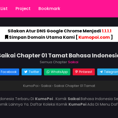
List
Project
Bookmark
Silakan Atur DNS Google Chrome Menjadi
1.1.1.1
Simpan Domain Utama Kami [
Kumopoi.com
]
Saikai Chapter 01 Tamat Bahasa Indonesi
Semua Chapter
Saikai
Facebook
Twitter
WhatsApp
Pinterest
Telegra
KumoPoi
›
Saikai
›
Saikai Chapter 01 Tamat
donesia Terbaru Di
KumoPoi
. Komik
Saikai
Bahasa Indonesia Se
mik Lainnya Ya. Daftar Koleksi Komik
KumoPoi
Ada Di Menu Daf