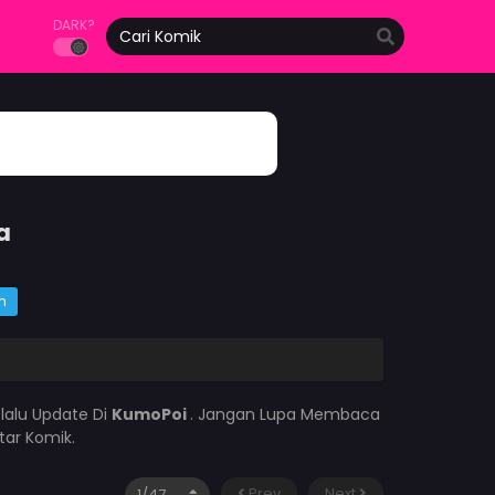
DARK?
a
m
lalu Update Di
KumoPoi
. Jangan Lupa Membaca
tar Komik.
Prev
Next