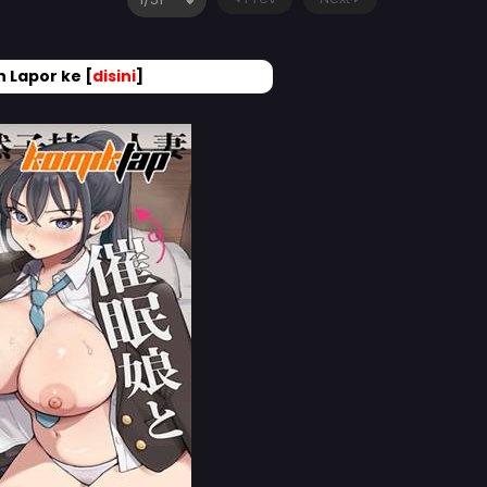
 Lapor ke [
disini
]