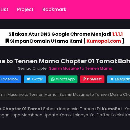
List
Project
Bookmark
Silakan Atur DNS Google Chrome Menjadi
1.1.1.1
Simpan Domain Utama Kami [
Kumopoi.com
]
e to Tennen Mama Chapter 01 Tamat Bah
Semua Chapter
Saimin Musume to Tennen Mama
Facebook
Twitter
WhatsApp
Pinterest
Telegra
imin Musume to Tennen Mama
›
Saimin Musume to Tennen Mama Cha
 Chapter 01 Tamat
Bahasa Indonesia Terbaru Di
KumoPoi
. K
angan Lupa Membaca Update Komik Lainnya Ya. Daftar Koleksi K