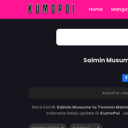
Home
Manga 
Saimin Musum
KumoPoi
›
Sa
Baca Komik
Saimin Musume to Tennen Mama
Indonesia Selalu Update Di
KumoPoi
. J