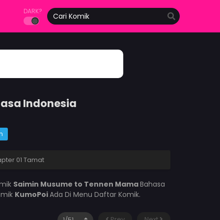
DARK?
asa Indonesia
m
pter 01 Tamat
omik
Saimin Musume to Tennen Mama
Bahasa
omik
KumoPoi
Ada Di Menu Daftar Komik.
Prev
Next