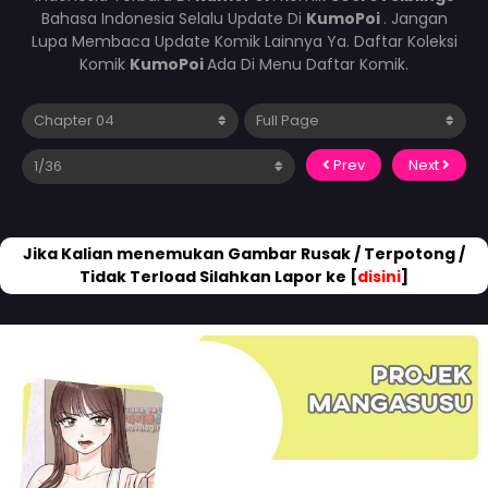
Bahasa Indonesia Selalu Update Di
KumoPoi
. Jangan
Lupa Membaca Update Komik Lainnya Ya. Daftar Koleksi
Komik
KumoPoi
Ada Di Menu Daftar Komik.
Prev
Next
Jika Kalian menemukan Gambar Rusak / Terpotong /
Tidak Terload Silahkan Lapor ke [
disini
]