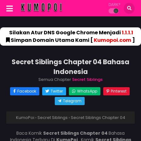
DARK?
Silakan Atur DNS Google Chrome Menjadi
1.1.1.1
Simpan Domain Utama Kami [
Kumopoi.com
]
Secret Siblings Chapter 04 Bahasa
Indonesia
Semua Chapter
Secret Siblings
Facebook
Twitter
WhatsApp
Pinterest
Telegram
KumoPoi
›
Secret Siblings
›
Secret Siblings Chapter 04
Baca Komik
Secret Siblings Chapter 04
Bahasa
Indonesia Terbaru Di
KumoPoi
. Komik
Secret Siblings