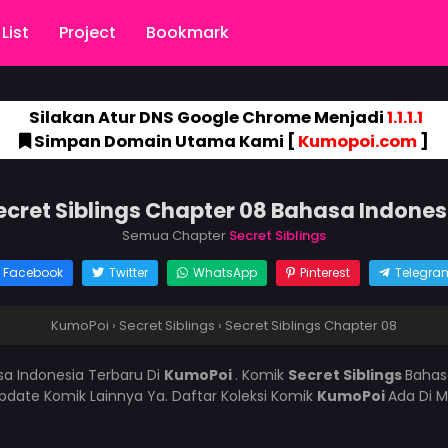
List
Project
Bookmark
Silakan Atur DNS Google Chrome Menjadi
1.1.1.1
Simpan Domain Utama Kami [
Kumopoi.com
]
ecret Siblings Chapter 08 Bahasa Indones
Semua Chapter
Secret Siblings
Facebook
Twitter
WhatsApp
Pinterest
Telegra
KumoPoi
›
Secret Siblings
›
Secret Siblings Chapter 08
a Indonesia Terbaru Di
KumoPoi
. Komik
Secret Siblings
Bahas
ate Komik Lainnya Ya. Daftar Koleksi Komik
KumoPoi
Ada Di M