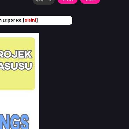
 Lapor ke [
disini
]