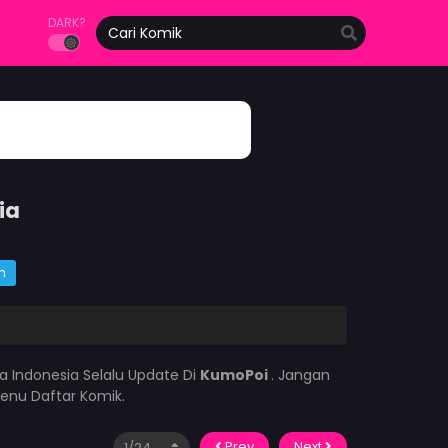
DARK?
ia
m
a Indonesia Selalu Update Di
KumoPoi
. Jangan
enu Daftar Komik.
Prev
Next