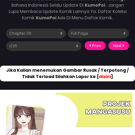
Bahasa Indonesia Selalu Update Di
KumoPoi
. Jangan
Lupa Membaca Update Komik Lainnya Ya. Daftar Koleksi
Komik
KumoPoi
Ada Di Menu Daftar Komik.
Prev
Next
Jika Kalian menemukan Gambar Rusak / Terpotong /
Tidak Terload Silahkan Lapor ke [
disini
]