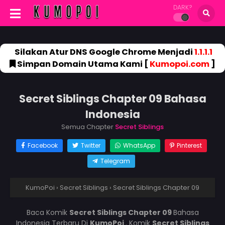
DARK?
Silakan Atur DNS Google Chrome Menjadi
1.1.1.1
Simpan Domain Utama Kami [
Kumopoi.com
]
Secret Siblings Chapter 09 Bahasa
Indonesia
Semua Chapter
Secret Siblings
Facebook
Twitter
WhatsApp
Pinterest
Telegram
KumoPoi
›
Secret Siblings
›
Secret Siblings Chapter 09
Baca Komik
Secret Siblings Chapter 09
Bahasa
Indonesia Terbaru Di
KumoPoi
. Komik
Secret Siblings