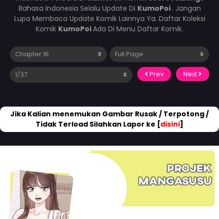
Bahasa Indonesia Selalu Update Di
KumoPoi
. Jangan
Lupa Membaca Update Komik Lainnya Ya. Daftar Koleksi
Komik
KumoPoi
Ada Di Menu Daftar Komik.
Prev
Next
Jika Kalian menemukan Gambar Rusak / Terpotong /
Tidak Terload Silahkan Lapor ke [
disini
]