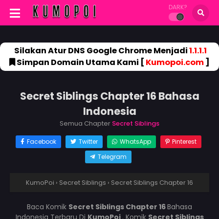
DARK?
Silakan Atur DNS Google Chrome Menjadi
1.1.1.1
Simpan Domain Utama Kami [
Kumopoi.com
]
Secret Siblings Chapter 16 Bahasa
Indonesia
Semua Chapter
Secret Siblings
Facebook
Twitter
WhatsApp
Pinterest
Telegram
KumoPoi
›
Secret Siblings
›
Secret Siblings Chapter 16
Baca Komik
Secret Siblings Chapter 16
Bahasa
Indonesia Terbaru Di
KumoPoi
. Komik
Secret Siblings