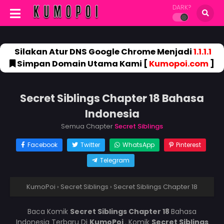
DARK?
Silakan Atur DNS Google Chrome Menjadi
1.1.1.1
Simpan Domain Utama Kami [
Kumopoi.com
]
Secret Siblings Chapter 18 Bahasa
Indonesia
Semua Chapter
Secret Siblings
Facebook
Twitter
WhatsApp
Pinterest
Telegram
KumoPoi
›
Secret Siblings
›
Secret Siblings Chapter 18
Baca Komik
Secret Siblings Chapter 18
Bahasa
Indonesia Terbaru Di
KumoPoi
. Komik
Secret Siblings