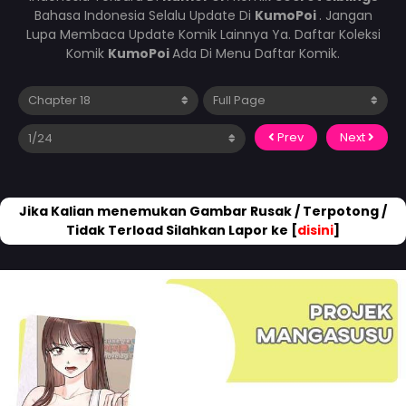
Bahasa Indonesia Selalu Update Di
KumoPoi
. Jangan
Lupa Membaca Update Komik Lainnya Ya. Daftar Koleksi
Komik
KumoPoi
Ada Di Menu Daftar Komik.
Prev
Next
Jika Kalian menemukan Gambar Rusak / Terpotong /
Tidak Terload Silahkan Lapor ke [
disini
]