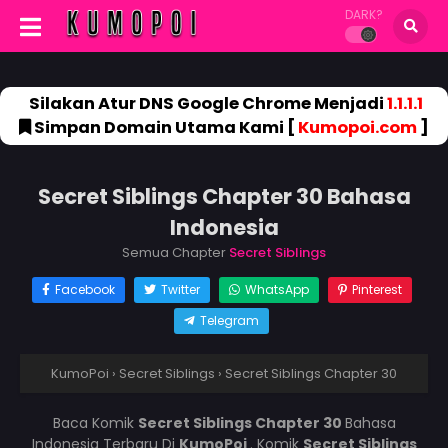
DARK?
Silakan Atur DNS Google Chrome Menjadi
1.1.1.1
Simpan Domain Utama Kami [
Kumopoi.com
]
Secret Siblings Chapter 30 Bahasa
Indonesia
Semua Chapter
Secret Siblings
Facebook
Twitter
WhatsApp
Pinterest
Telegram
KumoPoi
›
Secret Siblings
›
Secret Siblings Chapter 30
Baca Komik
Secret Siblings Chapter 30
Bahasa
Indonesia Terbaru Di
KumoPoi
. Komik
Secret Siblings