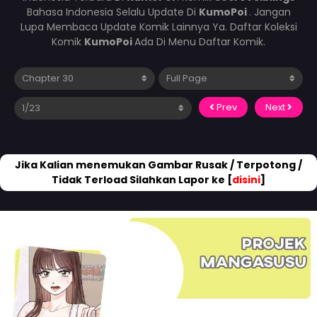
Bahasa Indonesia Selalu Update Di
KumoPoi
. Jangan
Lupa Membaca Update Komik Lainnya Ya. Daftar Koleksi
Komik
KumoPoi
Ada Di Menu Daftar Komik.
Prev
Next
Jika Kalian menemukan Gambar Rusak / Terpotong /
Tidak Terload Silahkan Lapor ke [
disini
]