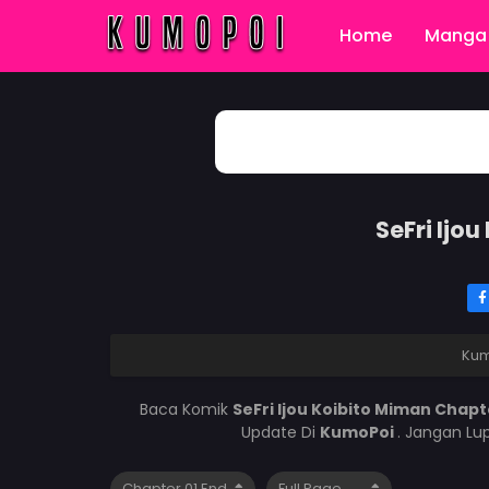
Home
Manga 
SeFri Ijo
Kum
Baca Komik
SeFri Ijou Koibito Miman Chap
Update Di
KumoPoi
. Jangan Lu