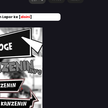
 Lapor ke [
disini
]