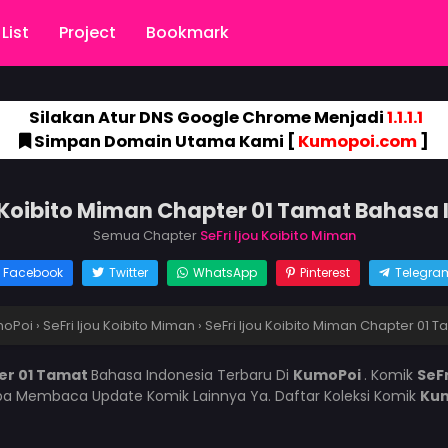
List
Project
Bookmark
Silakan Atur DNS Google Chrome Menjadi
1.1.1.1
Simpan Domain Utama Kami [
Kumopoi.com
]
u Koibito Miman Chapter 01 Tamat Bahasa
Semua Chapter
SeFri Ijou Koibito Miman
Facebook
Twitter
WhatsApp
Pinterest
Telegra
oPoi
›
SeFri Ijou Koibito Miman
›
SeFri Ijou Koibito Miman Chapter 01 T
ter 01 Tamat
Bahasa Indonesia Terbaru Di
KumoPoi
. Komik
SeFr
pa Membaca Update Komik Lainnya Ya. Daftar Koleksi Komik
Ku