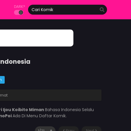
DARK?
 Indonesia
m
amat
i Ijou Koibito Miman
Bahasa Indonesia Selalu
moPoi
Ada Di Menu Daftar Komik.
Prev
Next