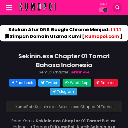
DARK?
Silakan Atur DNS Google Chrome Menjadi
1.1.1.1
Simpan Domain Utama Kami [
Kumopoi.com
]
Sekinin.exe Chapter 01 Tamat
Bahasa Indonesia
Semua Chapter
Sekinin.exe
Facebook
Twitter
WhatsApp
Pinterest
Telegram
KumoPoi
›
Sekinin.exe
›
Sekinin.exe Chapter 01 Tamat
Baca Komik
Sekinin.exe Chapter 01 Tamat
Bahasa
Indonesia Terbaru Di
KumoPoi
. Komik
Sekinin.exe