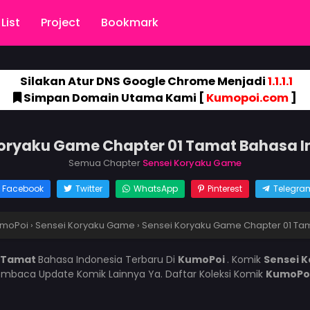
List
Project
Bookmark
Silakan Atur DNS Google Chrome Menjadi
1.1.1.1
Simpan Domain Utama Kami [
Kumopoi.com
]
Koryaku Game Chapter 01 Tamat Bahasa I
Semua Chapter
Sensei Koryaku Game
Facebook
Twitter
WhatsApp
Pinterest
Telegra
moPoi
›
Sensei Koryaku Game
›
Sensei Koryaku Game Chapter 01 Ta
1 Tamat
Bahasa Indonesia Terbaru Di
KumoPoi
. Komik
Sensei 
mbaca Update Komik Lainnya Ya. Daftar Koleksi Komik
KumoPo