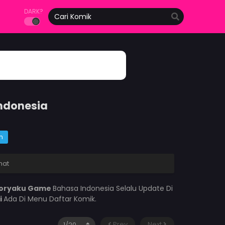
DARK?
ndonesia
m
mat
Koryaku Game
Bahasa Indonesia Selalu Update Di
i
Ada Di Menu Daftar Komik.
Prev
Next