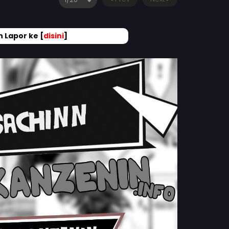
 Lapor ke [
disini
]