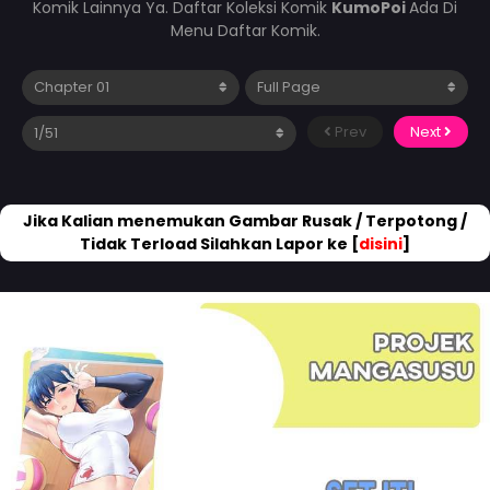
Komik Lainnya Ya. Daftar Koleksi Komik
KumoPoi
Ada Di
Menu Daftar Komik.
Prev
Next
Jika Kalian menemukan Gambar Rusak / Terpotong /
Tidak Terload Silahkan Lapor ke [
disini
]