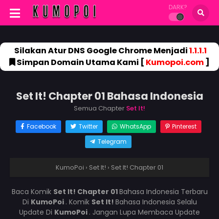
DARK?
Silakan Atur DNS Google Chrome Menjadi
1.1.1.1
Simpan Domain Utama Kami [
Kumopoi.com
]
Set It! Chapter 01 Bahasa Indonesia
Semua Chapter
Set It!
Facebook
Twitter
WhatsApp
Pinterest
Telegram
KumoPoi
›
Set It!
›
Set It! Chapter 01
Baca Komik
Set It! Chapter 01
Bahasa Indonesia Terbaru
Di
KumoPoi
. Komik
Set It!
Bahasa Indonesia Selalu
Update Di
KumoPoi
. Jangan Lupa Membaca Update