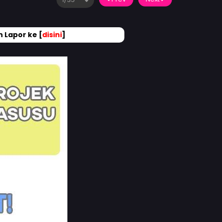
 Lapor ke [
disini
]