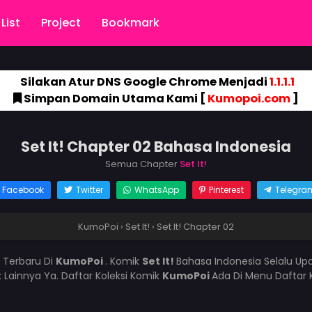
List
Project
Bookmark
Silakan Atur DNS Google Chrome Menjadi
1.1.1.1
Simpan Domain Utama Kami [
Kumopoi.com
]
Set It! Chapter 02 Bahasa Indonesia
Semua Chapter
Set It!
Facebook
Twitter
WhatsApp
Pinterest
Telegra
KumoPoi
›
Set It!
›
Set It! Chapter 02
 Terbaru Di
KumoPoi
. Komik
Set It!
Bahasa Indonesia Selalu Up
 Lainnya Ya. Daftar Koleksi Komik
KumoPoi
Ada Di Menu Daftar 