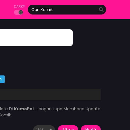
DARK?
m
date Di
KumoPoi
. Jangan Lupa Membaca Update
Komik.
Prev
Next