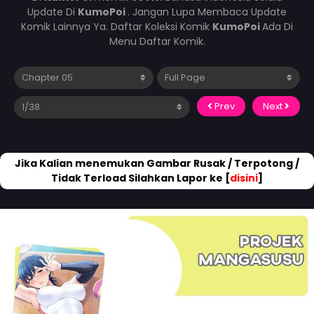
Update Di
KumoPoi
. Jangan Lupa Membaca Update
Komik Lainnya Ya. Daftar Koleksi Komik
KumoPoi
Ada Di
Menu Daftar Komik.
Prev
Next
Jika Kalian menemukan Gambar Rusak / Terpotong /
Tidak Terload Silahkan Lapor ke [
disini
]