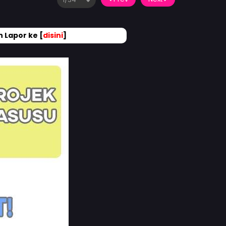
 Lapor ke [
disini
]