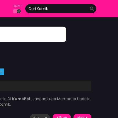
DARK?
m
date Di
KumoPoi
. Jangan Lupa Membaca Update
Komik.
Prev
Next