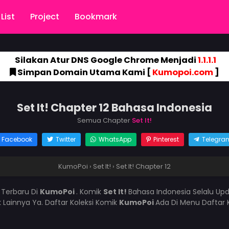
List
Project
Bookmark
Silakan Atur DNS Google Chrome Menjadi
1.1.1.1
Simpan Domain Utama Kami [
Kumopoi.com
]
Set It! Chapter 12 Bahasa Indonesia
Semua Chapter
Set It!
Facebook
Twitter
WhatsApp
Pinterest
Telegra
KumoPoi
›
Set It!
›
Set It! Chapter 12
 Terbaru Di
KumoPoi
. Komik
Set It!
Bahasa Indonesia Selalu Up
 Lainnya Ya. Daftar Koleksi Komik
KumoPoi
Ada Di Menu Daftar 