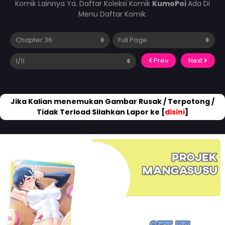
Komik Lainnya Ya. Daftar Koleksi Komik
KumoPoi
Ada Di
Menu Daftar Komik.
Prev
Next
Jika Kalian menemukan Gambar Rusak / Terpotong /
Tidak Terload Silahkan Lapor ke [
disini
]