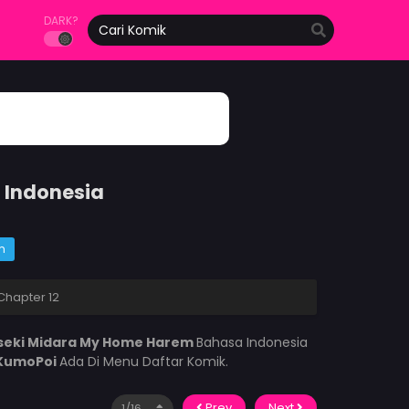
DARK?
 Indonesia
m
Chapter 12
seki Midara My Home Harem
Bahasa Indonesia
KumoPoi
Ada Di Menu Daftar Komik.
Prev
Next