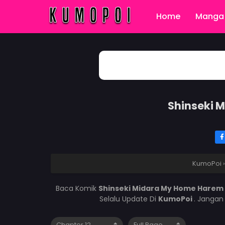
Home
Manga 
Shinseki 
KumoPoi
Baca Komik
Shinseki Midara My Home Harem
Selalu Update Di
KumoPoi
. Jangan