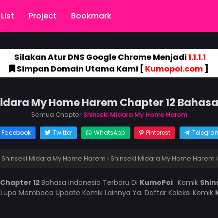
List
Project
Bookmark
Silakan Atur DNS Google Chrome Menjadi
1.1.1.1
Simpan Domain Utama Kami [
Kumopoi.com
]
Midara My Home Harem Chapter 12 Bahasa
Semua Chapter
Shinseki Midara My Home Harem
Facebook
Twitter
WhatsApp
Pinterest
Telegra
›
Shinseki Midara My Home Harem
›
Shinseki Midara My Home Harem 
 Chapter 12
Bahasa Indonesia Terbaru Di
KumoPoi
. Komik
Shin
 Lupa Membaca Update Komik Lainnya Ya. Daftar Koleksi Komik