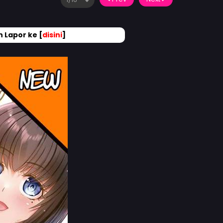
 Lapor ke [
disini
]