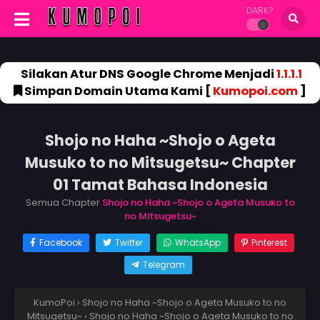
DARK?
Silakan Atur DNS Google Chrome Menjadi
1.1.1.1
Simpan Domain Utama Kami [
Kumopoi.com
]
Shojo no Haha ~Shojo o Ageta
Musuko to no Mitsugetsu~ Chapter
01 Tamat Bahasa Indonesia
Semua Chapter
Shojo no Haha ~Shojo o Ageta Musuko to
no Mitsugetsu~
Facebook
Twitter
WhatsApp
Pinterest
Telegram
KumoPoi
›
Shojo no Haha ~Shojo o Ageta Musuko to no
Mitsugetsu~
›
Shojo no Haha ~Shojo o Ageta Musuko to no