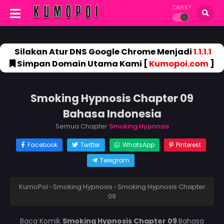
DARK?
Silakan Atur DNS Google Chrome Menjadi
1.1.1.1
Simpan Domain Utama Kami [
Kumopoi.com
]
Smoking Hypnosis Chapter 09
Bahasa Indonesia
Semua Chapter
Smoking Hypnosis
Facebook
Twitter
WhatsApp
Pinterest
Telegram
KumoPoi
›
Smoking Hypnosis
›
Smoking Hypnosis Chapter
09
Baca Komik
Smoking Hypnosis Chapter 09
Bahasa