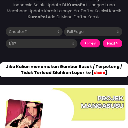
Indonesia Selalu Update Di
KumoPoi
. Jangan Lupa
Membaca Update Komik Lainnya Ya. Daftar Koleksi Komik
KumoPoi
Ada Di Menu Daftar Komik.
Prev
Next
Jika Kalian menemukan Gambar Rusak / Terpotong /
Tidak Terload Silahkan Lapor ke [
disini
]