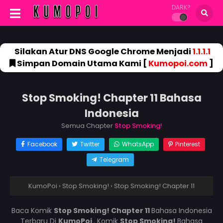
DARK?
Silakan Atur DNS Google Chrome Menjadi
1.1.1.1
Simpan Domain Utama Kami [
Kumopoi.com
]
Stop Smoking! Chapter 11 Bahasa
Indonesia
Semua Chapter
Stop Smoking!
Facebook
Twitter
WhatsApp
Pinterest
Telegram
KumoPoi
›
Stop Smoking!
›
Stop Smoking! Chapter 11
Baca Komik
Stop Smoking! Chapter 11
Bahasa Indonesia
Terbaru Di
KumoPoi
. Komik
Stop Smoking!
Bahasa