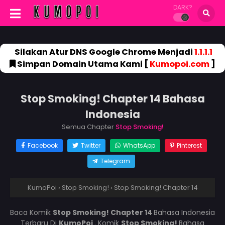
DARK?
Silakan Atur DNS Google Chrome Menjadi
1.1.1.1
Simpan Domain Utama Kami [
Kumopoi.com
]
Stop Smoking! Chapter 14 Bahasa
Indonesia
Semua Chapter
Stop Smoking!
Facebook
Twitter
WhatsApp
Pinterest
Telegram
KumoPoi
›
Stop Smoking!
›
Stop Smoking! Chapter 14
Baca Komik
Stop Smoking! Chapter 14
Bahasa Indonesia
Terbaru Di
KumoPoi
. Komik
Stop Smoking!
Bahasa