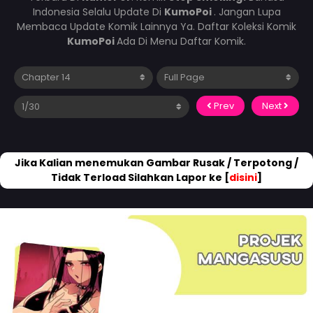
Indonesia Selalu Update Di
KumoPoi
. Jangan Lupa
Membaca Update Komik Lainnya Ya. Daftar Koleksi Komik
KumoPoi
Ada Di Menu Daftar Komik.
Prev
Next
Jika Kalian menemukan Gambar Rusak / Terpotong /
Tidak Terload Silahkan Lapor ke [
disini
]