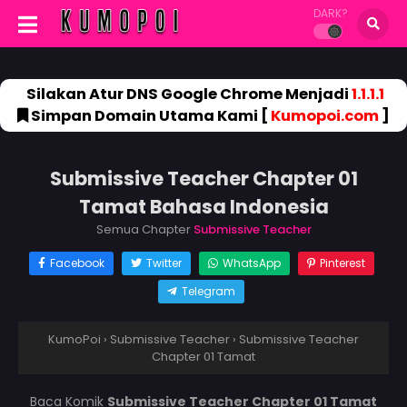
DARK?
Silakan Atur DNS Google Chrome Menjadi
1.1.1.1
Simpan Domain Utama Kami [
Kumopoi.com
]
Submissive Teacher Chapter 01
Tamat Bahasa Indonesia
Semua Chapter
Submissive Teacher
Facebook
Twitter
WhatsApp
Pinterest
Telegram
KumoPoi
›
Submissive Teacher
›
Submissive Teacher
Chapter 01 Tamat
Baca Komik
Submissive Teacher Chapter 01 Tamat