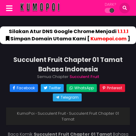
DARK?
Silakan Atur DNS Google Chrome Menjadi
1.1.1.1
Simpan Domain Utama Kami [
Kumopoi.com
]
Succulent Fruit Chapter 01 Tamat
Bahasa Indonesia
Semua Chapter
Succulent Fruit
Facebook
Twitter
WhatsApp
Pinterest
Telegram
KumoPoi
›
Succulent Fruit
›
Succulent Fruit Chapter 01
Tamat
Baca Komik
Succulent Fruit Chapter 01 Tamat
Bahasa