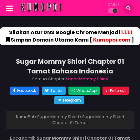
DARK?
Silakan Atur DNS Google Chrome Menjadi
1.1.1.1
Simpan Domain Utama Kami [
Kumopoi.com
]
Sugar Mommy Shiori Chapter 01
Tamat Bahasa Indonesia
Semua Chapter
Sugar Mommy Shiori
Facebook
Twitter
WhatsApp
Pinterest
Telegram
KumoPoi
›
Sugar Mommy Shiori
›
Sugar Mommy Shiori
Chapter 01 Tamat
Baca Komik
Sugar Mommy Shiori Chapter 01 Tamat