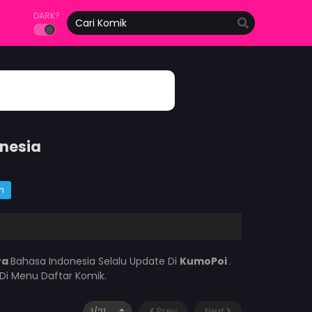
DARK?
onesia
m
ra
Bahasa Indonesia Selalu Update Di
KumoPoi
.
Di Menu Daftar Komik.
Prev
Next