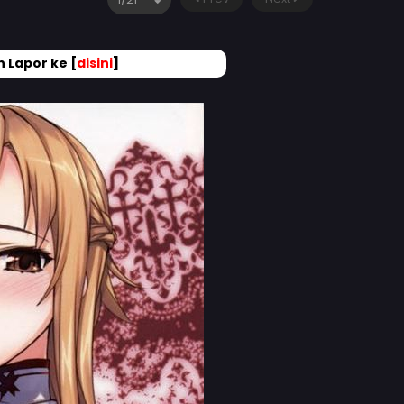
 Lapor ke [
disini
]