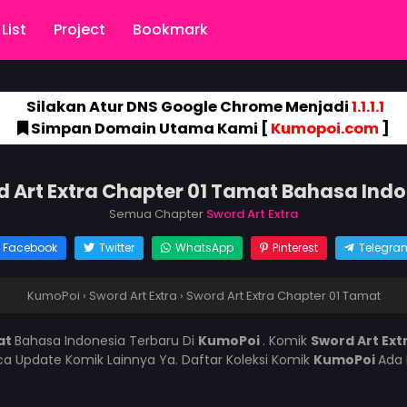
List
Project
Bookmark
Silakan Atur DNS Google Chrome Menjadi
1.1.1.1
Simpan Domain Utama Kami [
Kumopoi.com
]
 Art Extra Chapter 01 Tamat Bahasa Ind
Semua Chapter
Sword Art Extra
Facebook
Twitter
WhatsApp
Pinterest
Telegra
KumoPoi
›
Sword Art Extra
›
Sword Art Extra Chapter 01 Tamat
at
Bahasa Indonesia Terbaru Di
KumoPoi
. Komik
Sword Art Ext
 Update Komik Lainnya Ya. Daftar Koleksi Komik
KumoPoi
Ada 