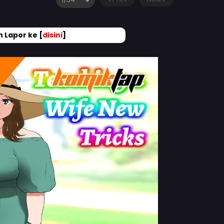
 Lapor ke [
disini
]