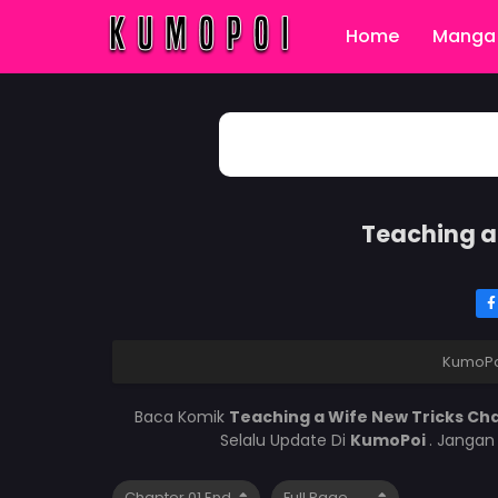
Home
Manga 
Teaching a
KumoPo
Baca Komik
Teaching a Wife New Tricks Ch
Selalu Update Di
KumoPoi
. Jangan