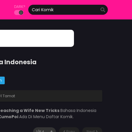
DARK?
a Indonesia
m
01 Tamat
eaching a Wife New Tricks
Bahasa Indonesia
KumoPoi
Ada Di Menu Daftar Komik.
Prev
Next