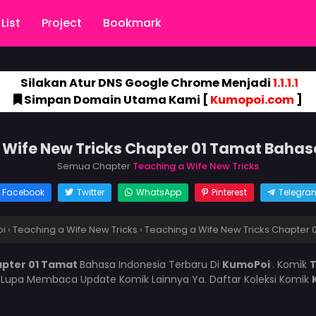
List
Project
Bookmark
Silakan Atur DNS Google Chrome Menjadi
1.1.1.1
Simpan Domain Utama Kami [
Kumopoi.com
]
 Wife New Tricks Chapter 01 Tamat Bahas
Semua Chapter
Teaching a Wife New Tricks
Facebook
Twitter
WhatsApp
Pinterest
Telegra
i
›
Teaching a Wife New Tricks
›
Teaching a Wife New Tricks Chapter 
apter 01 Tamat
Bahasa Indonesia Terbaru Di
KumoPoi
. Komik
T
 Lupa Membaca Update Komik Lainnya Ya. Daftar Koleksi Komik