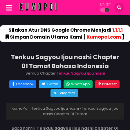
DARK?
Silakan Atur DNS Google Chrome Menjadi
1.1.1.1
Simpan Domain Utama Kami [
Kumopoi.com
]
Tenkuu Sagyou Ijou nashi Chapter
01 Tamat Bahasa Indonesia
Semua Chapter
Tenkuu Sagyou Ijou nashi
Facebook
Twitter
WhatsApp
Pinterest
Telegram
KumoPoi
›
Tenkuu Sagyou Ijou nashi
›
Tenkuu Sagyou Ijou
nashi Chapter 01 Tamat
Baca Komik
Tenkuu Sagyou Ijou nashi Chapter 01