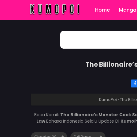
Home
Manga 
The Billionair
KumoPoi
›
The Bill
Baca Komik
The Billionaire’s Monster Cock 
Law
Bahasa Indonesia Selalu Update Di
KumoP