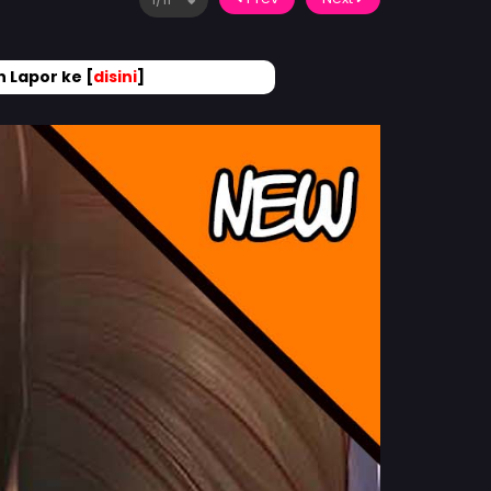
 Lapor ke [
disini
]