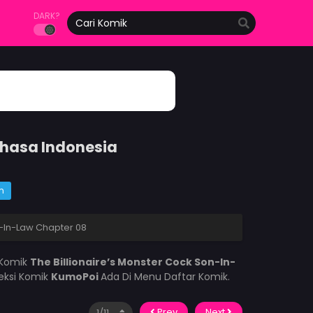
DARK?
ahasa Indonesia
m
n-In-Law Chapter 08
 Komik
The Billionaire’s Monster Cock Son-In-
eksi Komik
KumoPoi
Ada Di Menu Daftar Komik.
Prev
Next