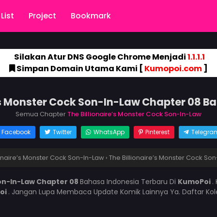
List
Project
Bookmark
Silakan Atur DNS Google Chrome Menjadi
1.1.1.1
Simpan Domain Utama Kami [
Kumopoi.com
]
e’s Monster Cock Son-In-Law Chapter 08 B
Semua Chapter
The Billionaire’s Monster Cock Son-In-Law
Facebook
Twitter
WhatsApp
Pinterest
Telegra
ionaire’s Monster Cock Son-In-Law
›
The Billionaire’s Monster Cock So
Son-In-Law Chapter 08
Bahasa Indonesia Terbaru Di
KumoPoi
.
oi
. Jangan Lupa Membaca Update Komik Lainnya Ya. Daftar Kol