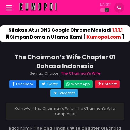
DARK?
Silakan Atur DNS Google Chrome Menjadi
1.1.1.1
Simpan Domain Utama Kami [
Kumopoi.com
]
The Chairman’s Wife Chapter 01
Bahasa Indonesia
Semua Chapter
The Chairman’s Wife
Facebook
Twitter
WhatsApp
Pinterest
Telegram
KumoPoi
›
The Chairman’s Wife
›
The Chairman’s Wife
Chapter 01
Baca Komik
The Chairman’s Wife Chapter 01
Bahasa