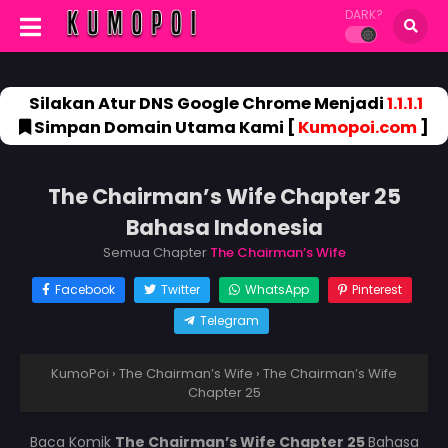
DARK?
Silakan Atur DNS Google Chrome Menjadi
1.1.1.1
Simpan Domain Utama Kami [
Kumopoi.com
]
The Chairman’s Wife Chapter 25
Bahasa Indonesia
Semua Chapter
The Chairman’s Wife
Facebook
Twitter
WhatsApp
Pinterest
Telegram
KumoPoi
›
The Chairman’s Wife
›
The Chairman’s Wife
Chapter 25
Baca Komik
The Chairman’s Wife Chapter 25
Bahasa