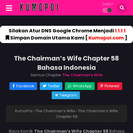
DARK?
Silakan Atur DNS Google Chrome Menjadi
1.1.1.1
Simpan Domain Utama Kami [
Kumopoi.com
]
The Chairman’s Wife Chapter 58
Bahasa Indonesia
Semua Chapter
The Chairman’s Wife
Facebook
Twitter
WhatsApp
Pinterest
Telegram
KumoPoi
›
The Chairman’s Wife
›
The Chairman’s Wife
Chapter 58
Baca Komik
The Chairman’s Wife Chapter 58
Bahasa