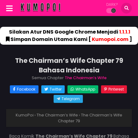
DARK?
Silakan Atur DNS Google Chrome Menjadi
1.1.1.1
Simpan Domain Utama Kami [
Kumopoi.com
]
The Chairman’s Wife Chapter 79
Bahasa Indonesia
Semua Chapter
The Chairman’s Wife
Facebook
Twitter
WhatsApp
Pinterest
Telegram
KumoPoi
›
The Chairman’s Wife
›
The Chairman’s Wife
Chapter 79
Baca Komik
The Chairman’s Wife Chapter 79
Bahasa