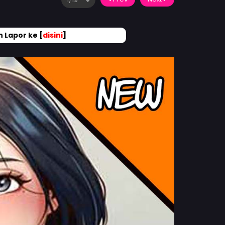
 Lapor ke [
disini
]