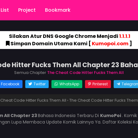
List
Project
Bookmark
Silakan Atur DNS Google Chrome Menjadi
1.1.1.1
Simpan Domain Utama Kami [
Kumopoi.com
]
de Hitter Fucks Them All Chapter 23 Bah
Semua Chapter
The Cheat Code Hitter Fucks Them All
Facebook
Twitter
WhatsApp
Pinterest
Telegra
 Cheat Code Hitter Fucks Them All
›
The Cheat Code Hitter Fucks Them 
m All Chapter 23
Bahasa Indonesia Terbaru Di
KumoPoi
. Komi
angan Lupa Membaca Update Komik Lainnya Ya. Daftar Koleksi K