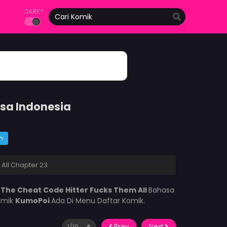
DARK?
asa Indonesia
m
All Chapter 23
k
The Cheat Code Hitter Fucks Them All
Bahasa
omik
KumoPoi
Ada Di Menu Daftar Komik.
Prev
Next