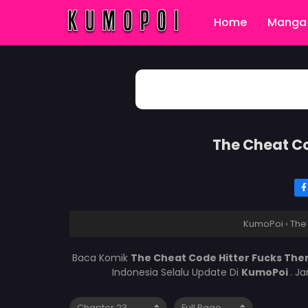
Home
Manga 
The Cheat Co
KumoPoi
›
The
Baca Komik
The Cheat Code Hitter Fucks The
Indonesia Selalu Update Di
KumoPoi
. J