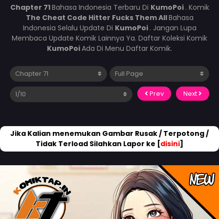
Chapter 71
Bahasa Indonesia Terbaru Di
KumoPoi
. Komik
The Cheat Code Hitter Fucks Them All
Bahasa
Indonesia Selalu Update Di
KumoPoi
. Jangan Lupa
Membaca Update Komik Lainnya Ya. Daftar Koleksi Komik
KumoPoi
Ada Di Menu Daftar Komik.
Prev
Next
Jika Kalian menemukan Gambar Rusak / Terpotong /
Tidak Terload Silahkan Lapor ke [
disini
]