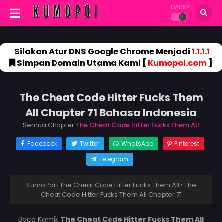
DARK?
Silakan Atur DNS Google Chrome Menjadi
1.1.1.1
Simpan Domain Utama Kami [
Kumopoi.com
]
The Cheat Code Hitter Fucks Them
All Chapter 71 Bahasa Indonesia
Semua Chapter
The Cheat Code Hitter Fucks Them All
Facebook
Twitter
WhatsApp
Pinterest
Telegram
KumoPoi
›
The Cheat Code Hitter Fucks Them All
›
The
Cheat Code Hitter Fucks Them All Chapter 71
Baca Komik
The Cheat Code Hitter Fucks Them All