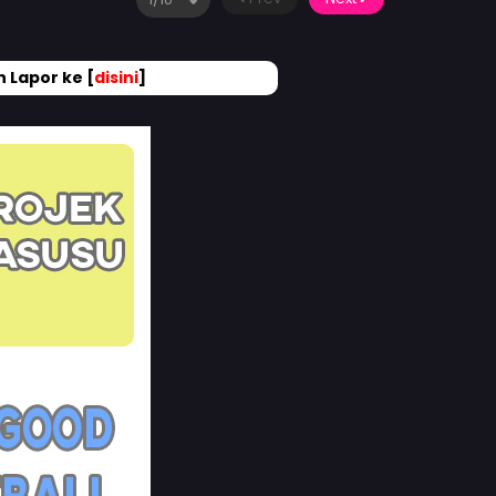
 Lapor ke [
disini
]