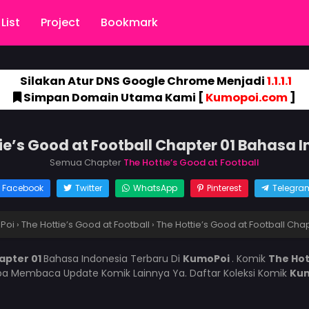
List
Project
Bookmark
Silakan Atur DNS Google Chrome Menjadi
1.1.1.1
Simpan Domain Utama Kami [
Kumopoi.com
]
ie’s Good at Football Chapter 01 Bahasa 
Semua Chapter
The Hottie’s Good at Football
Facebook
Twitter
WhatsApp
Pinterest
Telegra
Poi
›
The Hottie’s Good at Football
›
The Hottie’s Good at Football Chap
hapter 01
Bahasa Indonesia Terbaru Di
KumoPoi
. Komik
The Hot
pa Membaca Update Komik Lainnya Ya. Daftar Koleksi Komik
Ku