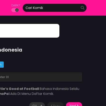
DARK?
Indonesia
m
ter 01
tie’s Good at Football
Bahasa Indonesia Selalu
moPoi
Ada Di Menu Daftar Komik.
Prev
Next