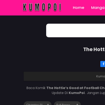
Home
Manga 
The Hott
Kumo
Baca Komik
The Hottie’s Good at Football C
Update Di
KumoPoi
. Jangan Lu