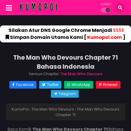
DARK?
Silakan Atur DNS Google Chrome Menjadi
1.1.1.1
Simpan Domain Utama Kami [
Kumopoi.com
]
The Man Who Devours Chapter 71
Bahasa Indonesia
Semua Chapter
The Man Who Devours
Facebook
Twitter
WhatsApp
Pinterest
Telegram
KumoPoi
›
The Man Who Devours
›
The Man Who Devours
Chapter 71
Baca Komik
The Man Who Devours Chapter 71
Bahasa