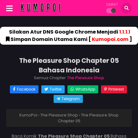
DARK?
Silakan Atur DNS Google Chrome Menjadi
1.1.1.1
Simpan Domain Utama Kami [
Kumopoi.com
]
The Pleasure Shop Chapter 05
Bahasa Indonesia
Semua Chapter
The Pleasure Shop
Facebook
Twitter
WhatsApp
Pinterest
Telegram
KumoPoi
›
The Pleasure Shop
›
The Pleasure Shop
Chapter 05
Baca Komik
The Pleasure Shop Chapter 05
Bahasa