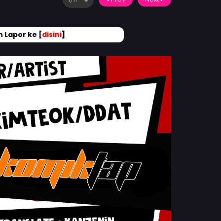
 Lapor ke [
disini
]