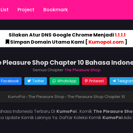
List
Project
Bookmark
Silakan Atur DNS Google Chrome Menjadi
1.1.1.1
Simpan Domain Utama Kami [
Kumopoi.com
]
 Pleasure Shop Chapter 10 Bahasa Indon
Semua Chapter
The Pleasure Shop
Facebook
Twitter
WhatsApp
Pinterest
Telegra
KumoPoi
›
The Pleasure Shop
›
The Pleasure Shop Chapter 10
ahasa Indonesia Terbaru Di
KumoPoi
. Komik
The Pleasure Sh
 Update Komik Lainnya Ya. Daftar Koleksi Komik
KumoPoi
Ada 