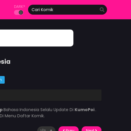
DARK?
esia
m
op
Bahasa Indonesia Selalu Update Di
KumoPoi
.
Di Menu Daftar Komik.
Prev
Next