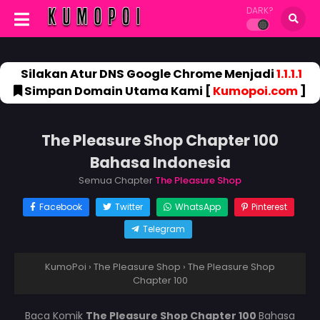
DARK?
Silakan Atur DNS Google Chrome Menjadi
1.1.1.1
Simpan Domain Utama Kami [
Kumopoi.com
]
The Pleasure Shop Chapter 100
Bahasa Indonesia
Semua Chapter
The Pleasure Shop
Facebook
Twitter
WhatsApp
Pinterest
Telegram
KumoPoi
›
The Pleasure Shop
›
The Pleasure Shop
Chapter 100
Baca Komik
The Pleasure Shop Chapter 100
Bahasa