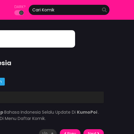
DARK?
esia
m
op
Bahasa Indonesia Selalu Update Di
KumoPoi
.
Di Menu Daftar Komik.
Prev
Next