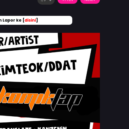
 Lapor ke [
disini
]