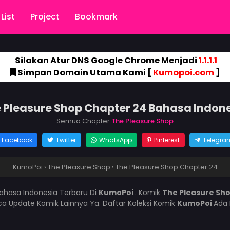
List
Project
Bookmark
Silakan Atur DNS Google Chrome Menjadi
1.1.1.1
Simpan Domain Utama Kami [
Kumopoi.com
]
 Pleasure Shop Chapter 24 Bahasa Indon
Semua Chapter
The Pleasure Shop
Facebook
Twitter
WhatsApp
Pinterest
Telegra
KumoPoi
›
The Pleasure Shop
›
The Pleasure Shop Chapter 24
ahasa Indonesia Terbaru Di
KumoPoi
. Komik
The Pleasure Sh
 Update Komik Lainnya Ya. Daftar Koleksi Komik
KumoPoi
Ada 