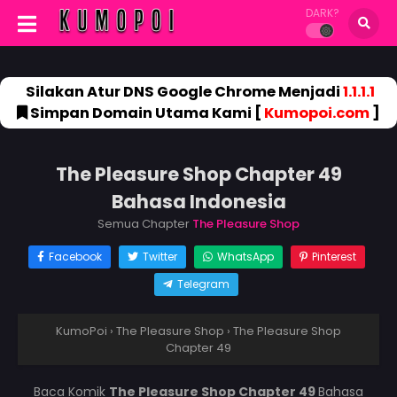
DARK?
Silakan Atur DNS Google Chrome Menjadi
1.1.1.1
Simpan Domain Utama Kami [
Kumopoi.com
]
The Pleasure Shop Chapter 49
Bahasa Indonesia
Semua Chapter
The Pleasure Shop
Facebook
Twitter
WhatsApp
Pinterest
Telegram
KumoPoi
›
The Pleasure Shop
›
The Pleasure Shop
Chapter 49
Baca Komik
The Pleasure Shop Chapter 49
Bahasa