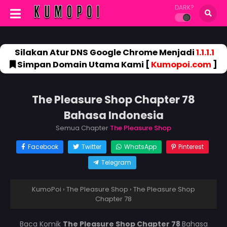
DARK?
Silakan Atur DNS Google Chrome Menjadi
1.1.1.1
Simpan Domain Utama Kami [
Kumopoi.com
]
The Pleasure Shop Chapter 78
Bahasa Indonesia
Semua Chapter
The Pleasure Shop
Facebook
Twitter
WhatsApp
Pinterest
Telegram
KumoPoi
›
The Pleasure Shop
›
The Pleasure Shop
Chapter 78
Baca Komik
The Pleasure Shop Chapter 78
Bahasa