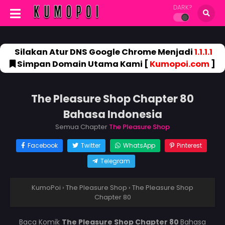
DARK?
Silakan Atur DNS Google Chrome Menjadi
1.1.1.1
Simpan Domain Utama Kami [
Kumopoi.com
]
The Pleasure Shop Chapter 80
Bahasa Indonesia
Semua Chapter
The Pleasure Shop
Facebook
Twitter
WhatsApp
Pinterest
Telegram
KumoPoi
›
The Pleasure Shop
›
The Pleasure Shop
Chapter 80
Baca Komik
The Pleasure Shop Chapter 80
Bahasa