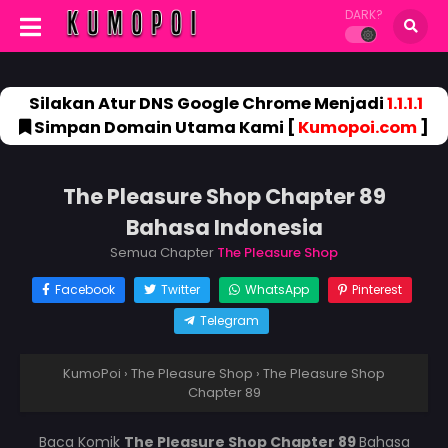
DARK?
Silakan Atur DNS Google Chrome Menjadi
1.1.1.1
Simpan Domain Utama Kami [
Kumopoi.com
]
The Pleasure Shop Chapter 89
Bahasa Indonesia
Semua Chapter
The Pleasure Shop
Facebook
Twitter
WhatsApp
Pinterest
Telegram
KumoPoi
›
The Pleasure Shop
›
The Pleasure Shop
Chapter 89
Baca Komik
The Pleasure Shop Chapter 89
Bahasa