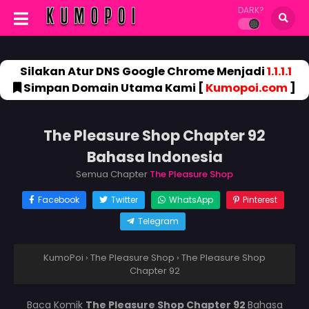
DARK?
Silakan Atur DNS Google Chrome Menjadi
1.1.1.1
Simpan Domain Utama Kami [
Kumopoi.com
]
The Pleasure Shop Chapter 92
Bahasa Indonesia
Semua Chapter
The Pleasure Shop
Facebook
Twitter
WhatsApp
Pinterest
Telegram
KumoPoi
›
The Pleasure Shop
›
The Pleasure Shop
Chapter 92
Baca Komik
The Pleasure Shop Chapter 92
Bahasa