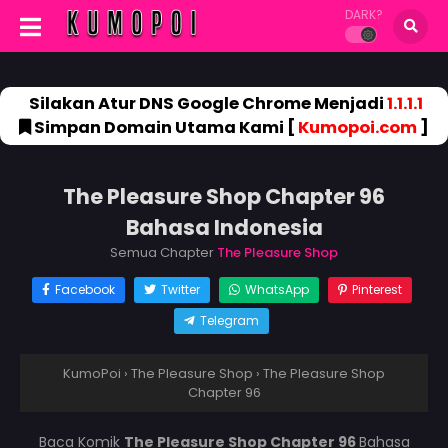
DARK?
Silakan Atur DNS Google Chrome Menjadi
1.1.1.1
Simpan Domain Utama Kami [
Kumopoi.com
]
The Pleasure Shop Chapter 96
Bahasa Indonesia
Semua Chapter
The Pleasure Shop
Facebook
Twitter
WhatsApp
Pinterest
Telegram
KumoPoi
›
The Pleasure Shop
›
The Pleasure Shop
Chapter 96
Baca Komik
The Pleasure Shop Chapter 96
Bahasa