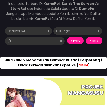
Indonesia Terbaru Di
KumoPoi
. Komik
The Servant’s
Story
Bahasa Indonesia Selalu Update Di
KumoPoi
.
Jangan Lupa Membaca Update Komik Lainnya Ya. Daftar
Koleksi Komik
KumoPoi
Ada Di Menu Daftar Komik.
Prev
Next
Jika Kalian menemukan Gambar Rusak / Terpotong /
Tidak Terload Silahkan Lapor ke [
disini
]