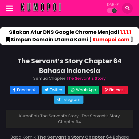
DARK?
Silakan Atur DNS Google Chrome Menjadi
1.1.1.1
Simpan Domain Utama Kami [
Kumopoi.com
]
The Servant’s Story Chapter 64
Bahasa Indonesia
Semua Chapter
The Servant’s Story
Facebook
Twitter
WhatsApp
Pinterest
Telegram
KumoPoi
›
The Servant’s Story
›
The Servant’s Story
Chapter 64
Baca Komik
The Servant’s Story Chapter 64
Bahasa