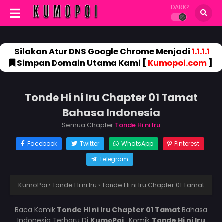
DARK?
Silakan Atur DNS Google Chrome Menjadi
1.1.1.1
Simpan Domain Utama Kami [
Kumopoi.com
]
Tonde Hi ni Iru Chapter 01 Tamat
Bahasa Indonesia
Semua Chapter
Tonde Hi ni Iru
Facebook
Twitter
WhatsApp
Pinterest
Telegram
KumoPoi
›
Tonde Hi ni Iru
›
Tonde Hi ni Iru Chapter 01 Tamat
Baca Komik
Tonde Hi ni Iru Chapter 01 Tamat
Bahasa
Indonesia Terbaru Di
KumoPoi
. Komik
Tonde Hi ni Iru